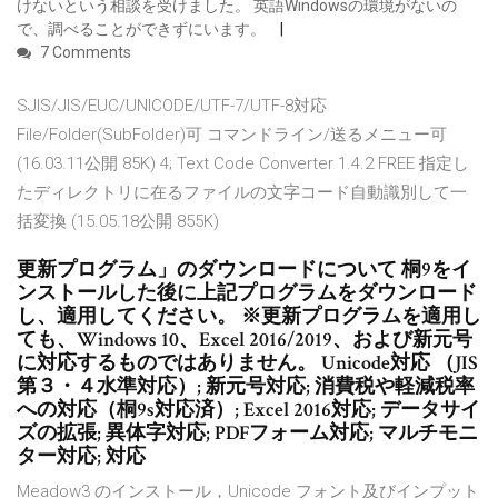
けないという相談を受けました。 英語Windowsの環境がないの
で、調べることができずにいます。
7 Comments
SJIS/JIS/EUC/UNICODE/UTF-7/UTF-8対応
File/Folder(SubFolder)可 コマンドライン/送るメニュー可
(16.03.11公開 85K) 4; Text Code Converter 1.4.2 FREE 指定し
たディレクトリに在るファイルの文字コード自動識別して一
括変換 (15.05.18公開 855K)
更新プログラム」のダウンロードについて 桐9をイ
ンストールした後に上記プログラムをダウンロード
し、適用してください。 ※更新プログラムを適用し
ても、Windows 10、Excel 2016/2019、および新元号
に対応するものではありません。 Unicode対応 （JIS
第３・４水準対応）; 新元号対応; 消費税や軽減税率
への対応（桐9s対応済）; Excel 2016対応; データサイ
ズの拡張; 異体字対応; PDFフォーム対応; マルチモニ
ター対応; 対応
Meadow3 のインストール，Unicode フォント及びインプット