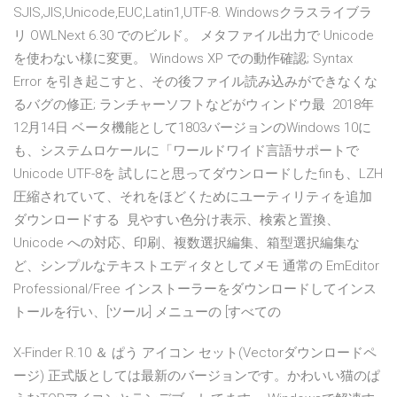
SJIS,JIS,Unicode,EUC,Latin1,UTF-8. Windowsクラスライブラ
リ OWLNext 6.30 でのビルド。 メタファイル出力で Unicode
を使わない様に変更。 Windows XP での動作確認; Syntax
Error を引き起こすと、その後ファイル読み込みができなくな
るバグの修正; ランチャーソフトなどがウィンドウ最 2018年
12月14日 ベータ機能として1803バージョンのWindows 10に
も、システムロケールに「ワールドワイド言語サポートで
Unicode UTF-8を 試しにと思ってダウンロードしたfinも、LZH
圧縮されていて、それをほどくためにユーティリティを追加
ダウンロードする 見やすい色分け表示、検索と置換、
Unicode への対応、印刷、複数選択編集、箱型選択編集な
ど、シンプルなテキストエディタとしてメモ 通常の EmEditor
Professional/Free インストーラーをダウンロードしてインス
トールを行い、[ツール] メニューの [すべての
X-Finder R.10 ＆ ぱう アイコン セット(Vectorダウンロードペ
ージ) 正式版としては最新のバージョンです。かわいい猫のぱ