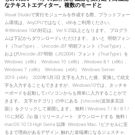
なテキストエディター。複数のモードと
Visual Studioで実行モジュールを作成する際、プラットフォー
ム環境は、AnyCPUではなく、x86をご利用ください。
※Windows 10の対応は、Ver.9.25以上となります。 プログラ
ムは下記からダウンロードいただけます。 まいと 明朝フォン
ト（TrueType）、Unicode-JEF 明朝フォント（TrueType）、
およびUnicode-JEF明朝（JIS2004）フォント（TrueType）を
Windows（x86）. Windows 10（x86）; Windows 8.1（x86）;
Windows 7（x86）. Windows（x64）. Windows Server
2019（x64） 2020年5月2日 文字を入力した後、変換して絵文
字を入力することもできますが、Windows10では、タッチキ
ーボードを起動してパソコンからも簡単に入力することがで
きます。 文字カテゴリ］の中にある［Unicode(追加多言語
面)］をクリックして展開します。 無料 | Windows 7 / 8 / 8.1 /
10 に対応. Zip 版 | リリースノート · ダウンロードする. 無料 |
macOS 10.13 High Sierra 以降. Windows Mac; 1ピクセルに至
るまで理由があるデザイン; 触れた途端虜になるジェスチャ;