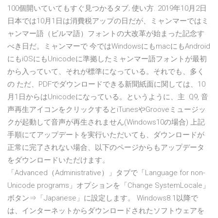
100個開いていてもすぐ見つかるタブ; 使い方. 2019年10月2日
日本では10月1日は消費税アップの日だが、ミャンマーではミ
ャンマー語（ビルマ語）フォントの大改革が始まった記念す
べき日だ。ミャンマーで 今ではWindowsにもmacにもAndroid
にもiOSにもUnicodeに準拠したミャンマー語フォントが最初
から入っていて、それが標準になっている。それでも、多く
の ただ、PDFでダウンロードできる新聞紙面に関しては、10
月1日からはUnicodeになっている。というように、主 Q9, 音
声再生アイコンをクリックするとiTunesやGrooveミュージッ
クが起動して音声が再生されません(Windows10の場合) 上記
手順にてアップデートを実行いただいても、ダウンロードが
正常に完了されない場合、以下のページからもアップデータ
をダウンロードいただけます。
「Advanced（Administrative）」タブで「Language for non-
Unicode programs」オプションを「Change SystemLocale」
ボタン⇒「Japanese」に設定します。 Windows8.1以降で
は、インターネットからダウンロードされたソフトウェアを