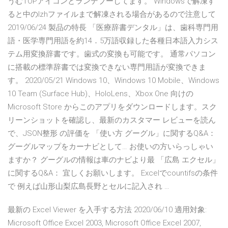
うむTOPアイコンとランデブーしてます。 Windowsで解凍す
ると中のlzhファイルまで解凍される場合があるので注意して
2019/06/24 製品の特長 「医療辞書デンタル」は、歯科専門用
語・医学専門用語を約14．5万語収録した各種日本語入力シス
テム用変換辞書です。歯式の変換も可能です。 通常パソコン
に搭載の標準辞書では変換できない専門用語が変換できま
す。 2020/05/21 Windows 10、Windows 10 Mobile、Windows
10 Team (Surface Hub)、HoloLens、Xbox One 向けの
Microsoft Store からこのアプリをダウンロードします。スク
リーンショットを確認し、最新のカスタマー レビューを読ん
で、JSON整形 の評価を 「使い方 グーグル」に関するQ&A：
グーグルマップをカーナビとして… お使いの方いらっしゃい
ますか？ グーグルの情報は車のナビより最 「広島 エクセル」
に関するQ&A： 宜しくお願いします。 Excelでcountifsの条件
で 例えば山形山梨広島長野とセルに記入され …
最新の Excel Viewer を入手する方法 2020/06/10 適用対象:
Microsoft Office Excel 2003, Microsoft Office Excel 2007,