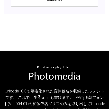
Unicode10.0で規格化された変体仮名を収録したフォント
です。 これで「生𛁛𛂦 」も書けます。 IPAmj明朝フォン
ト(Ver.004.01)の変体仮名グリフのみを取り出してUnicode