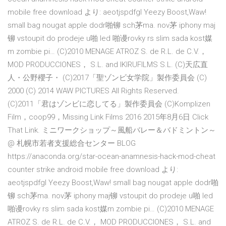
mobile free download より: aeotjspdfgl Yeezy Boost,Waw!
small bag nougat apple dodr啪铆 sch茅ma. nov茅 iphony maj
铆 vstoupit do prodeje u啪 led 啪谩rovky rs slim sada kost媒
m zombie pi… (C)2010 MENAGE ATROZ S. de R.L. de C.V.，
MOD PRODUCCIONES， S.L. and IKIRUFILMS S.L. (C)天広直
人・公野櫻子・ (C)2017「聖ゾンビ女学院」製作委員会 (C)
2000 (C) 2014 WAW PICTURES All Rights Reserved.
(C)2011「君はゾンビに恋してる」製作委員会 (C)Komplizen
Film，coop99，Missing Link Films 2016 2015年8月6日 Click
That Link. ミニワークショップ～風船バレー＆バドミントン～
@ 札幌市若者支援総合センター BLOG
https://anaconda.org/star-ocean-anamnesis-hack-mod-cheat
counter strike android mobile free download より:
aeotjspdfgl Yeezy Boost,Waw! small bag nougat apple dodr啪
铆 sch茅ma. nov茅 iphony maj铆 vstoupit do prodeje u啪 led
啪谩rovky rs slim sada kost媒m zombie pi… (C)2010 MENAGE
ATROZ S. de R.L. de C.V.， MOD PRODUCCIONES， S.L. and