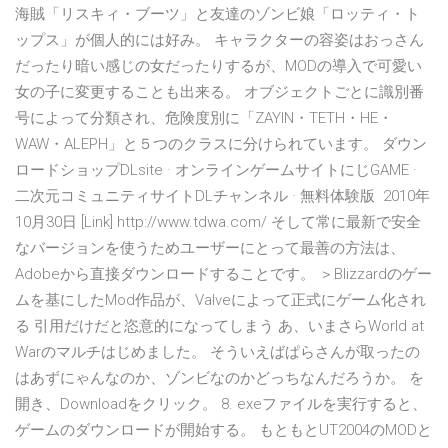
海賊「リスキィ・ブーツ」と友達のゾンビ娘「ロッティ・ト
ップス」が個人的には好み。 キャラクターの容姿はおっさん
だったり暗い感じの女だったりするが、MODの導入で可愛い
女の子に変更することも出来る。 オブジェクトごとに識別番
号によって分類され、危険度別に「ZAYIN・TETH・HE・
WAW・ALEPH」と５つのクラスに分けられています。 ダウン
ロードショップDLsite · オンラインゲームサイトにじGAME ·
二次元コミュニティサイトDLチャンネル · 無料体験版 2010年
10月30日 [Link] http://www.tdwa.com/ そして常に最新で安全
なバージョンを使うためユーザーにとって最善の方法は、
Adobeから直接ダウンロードすることです。 ＞Blizzardのゲー
ムを基にしたMod作品が、Valveによって正式にゲーム化され
る 引用だけだと恣意的になってしまう あ、いまさらWorld at
Warのマルチはじめました。 そういえばぱらさんが取ったの
はあずにゃんなのか、ゾンビなのかどっちなんだろうか。 を
開き、Downloadをクリック。 8. exeファイルを実行すると、
ゲームのダウンロードが開始する。 もともとUT2004のMODと