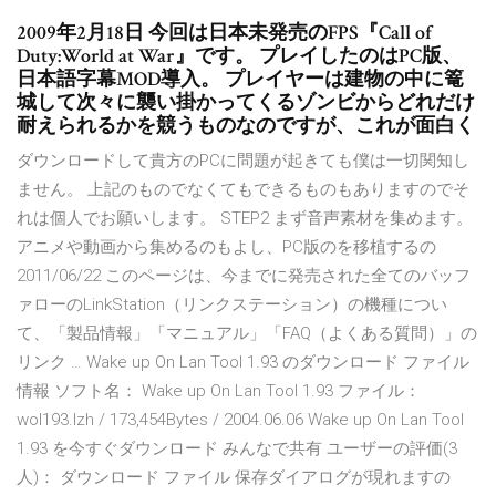
2009年2月18日 今回は日本未発売のFPS『Call of
Duty:World at War』です。 プレイしたのはPC版、
日本語字幕MOD導入。 プレイヤーは建物の中に篭
城して次々に襲い掛かってくるゾンビからどれだけ
耐えられるかを競うものなのですが、これが面白く
ダウンロードして貴方のPCに問題が起きても僕は一切関知し
ません。 上記のものでなくてもできるものもありますのでそ
れは個人でお願いします。 STEP2 まず音声素材を集めます。
アニメや動画から集めるのもよし、PC版のを移植するの
2011/06/22 このページは、今までに発売された全てのバッフ
ァローのLinkStation（リンクステーション）の機種につい
て、「製品情報」「マニュアル」「FAQ（よくある質問）」の
リンク … Wake up On Lan Tool 1.93 のダウンロード ファイル
情報 ソフト名： Wake up On Lan Tool 1.93 ファイル：
wol193.lzh / 173,454Bytes / 2004.06.06 Wake up On Lan Tool
1.93 を今すぐダウンロード みんなで共有 ユーザーの評価(3
人)： ダウンロード ファイル 保存ダイアログが現れますの