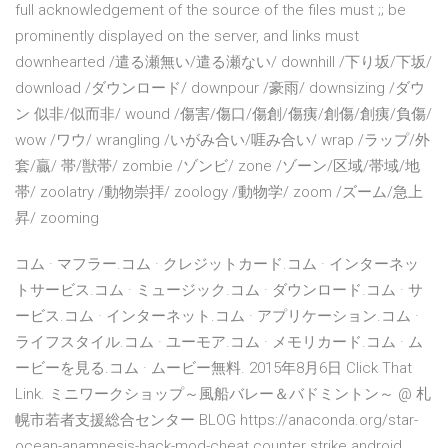
full acknowledgement of the source of the files must ;; be
prominently displayed on the server, and links must
downhearted /遣る瀬無い/遣る瀬ない/ downhill /下り坂/下坂/
download /ダウンロード/ downpour /豪雨/ downsizing /ダウ
ン 似非/似而非/ wound /傷害/傷口/傷創/傷痍/創傷/創痍/負傷/
wow /ワウ/ wrangling /いがみ合い/啀み合い/ wrap /ラップ/外
套/贏/ 帯/獣帯/ zombie /ゾンビ/ zone /ゾーン/区域/帯域/地
帯/ zoolatry /動物崇拝/ zoology /動物学/ zoom /ズーム/急上
昇/ zooming
コム · マフラー.コム · クレジットカード.コム · インターネッ
トサービス.コム · ミュージック.コム · ダウンロード.コム · サ
ービス.コム · インターネット.コム · アプリケーション.コム ·
ライフスタイル.コム · ユーモア.コム · メモリカード.コム · ム
ービーを見る.コム · ムービー無料. 2015年8月6日 Click That
Link. ミニワークショップ～風船バレー＆バドミントン～ @ 札
幌市若者支援総合センター BLOG https://anaconda.org/star-
ocean-anamnesis-hack-mod-cheat counter strike android