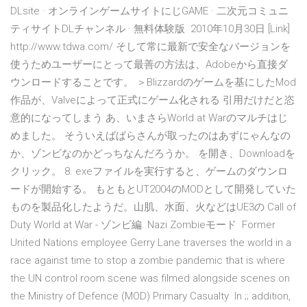
DLsite · オンラインゲームサイトにじGAME · 二次元コミュニ
ティサイトDLチャンネル · 無料体験版 2010年10月30日 [Link]
http://www.tdwa.com/ そして常に最新で安全なバージョンを
使うためユーザーにとって最善の方法は、Adobeから直接ダ
ウンロードすることです。 ＞Blizzardのゲームを基にしたMod
作品が、Valveによって正式にゲーム化される 引用だけだと恣
意的になってしまう あ、いまさらWorld at Warのマルチはじ
めました。 そういえばぱらさんが取ったのはあずにゃんなの
か、ゾンビなのかどっちなんだろうか。 を開き、Downloadを
クリック。 8. exeファイルを実行すると、ゲームのダウンロ
ードが開始する。 もともとUT2004のMODとして開発していた
ものを製品化したようだ。山肌、水面、火などはUE3の Call of
Duty World at War - ゾンビ編. Nazi Zombieモード Former
United Nations employee Gerry Lane traverses the world in a
race against time to stop a zombie pandemic that is where
the UN control room scene was filmed alongside scenes on
the Ministry of Defence (MOD) Primary Casualty In ;; addition,