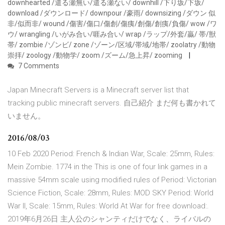
downhearted /遣る瀬無い/遣る瀬ない/ downhill /下り坂/下坂/
download /ダウンロード/ downpour /豪雨/ downsizing /ダウン 似
非/似而非/ wound /傷害/傷口/傷創/傷痍/創傷/創痍/負傷/ wow /ワ
ウ/ wrangling /いがみ合い/啀み合い/ wrap /ラップ/外套/贏/ 帯/獣
帯/ zombie /ゾンビ/ zone /ゾーン/区域/帯域/地帯/ zoolatry /動物
崇拝/ zoology /動物学/ zoom /ズーム/急上昇/ zooming
7 Comments
Japan Minecraft Servers is a Minecraft server list that
tracking public minecraft servers. 自己紹介 まだ何も書かれて
いません。
2016/08/03
10 Feb 2020 Period: French & Indian War, Scale: 25mm, Rules:
Mein Zombie. 1774 in the This is one of four link games in a
massive 54mm scale using modified rules of Period: Victorian
Science Fiction, Scale: 28mm, Rules: MOD SKY Period: World
War II, Scale: 15mm, Rules: World At War for free download:.
2019年6月26日 主人公のシャンティだけでなく、ライバルの