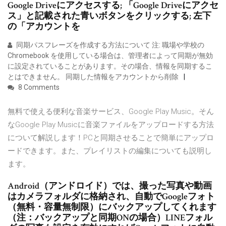
Google Driveにアクセスする; 「Google Driveにアクセ
ス」と記載された青いボタンをクリックする; 左下
の「アカウントを
同期パスフレーズを作成する方法について 注: 職場や学校の
Chromebook を使用している場合は、管理者によって同期が無効
に設定されていることがあります。その場合、情報を同期するこ
とはできません。 同期した情報をアカウントから削除
8 Comments
無料で使える便利な音楽サービス、Google Play Music。そん
なGoogle Play Musicに音楽ファイルをアップロードする方法
について解説します！PCと同期させることで簡単にアップロ
ードできます。また、プレイリストの編集についても説明し
ます。
Android（アンドロイド）では、撮った写真や動画
はカメラフォルダに格納され、自動でGoogleフォト
（無料・容量無制限）にバックアップしてくれます
（注：バックアップと同期ONの場合）LINEフォル