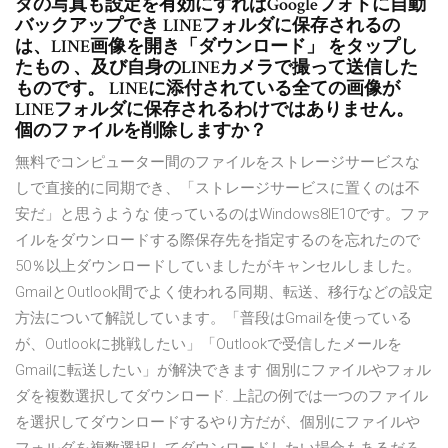
ダの写真も設定を有効にすればGoogleフォトに自動
バックアップでき LINEフォルダに保存されるの
は、LINE画像を開き「ダウンロード」 をタップし
たもの 、及び自身のLINEカメラで撮って送信した
ものです。 LINEに添付されている全ての画像が
LINEフォルダに保存されるわけではありません。
個のファイルを削除しますか？
無料でコンピューター間のファイルをストレージサービスな
しで直接的に同期でき、「ストレージサービスに置くのは不
安だ」と思うような 使っているのはWindows8IE10です。ファ
イルをダウンロードする際保存先を指定するのを忘れたので
50％以上ダウンロードしていましたがキャンセルしました。
GmailとOutlook間でよく使われる同期、転送、移行などの設定
方法について解説しています。「普段はGmailを使っている
が、Outlookに挑戦したい」「Outlookで受信したメールを
Gmailに転送したい」が解決できます 個別にファイルやフォル
ダを複数選択してダウンロード. 上記の例では一つのファイル
を選択してダウンロードするやり方だが、個別にファイルや