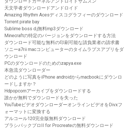
ダウンロードカーネルアンドロイドサムスン
天文学者ダウンロードアンドロイド
Amazing Rhythm Acesディスコグラフィーのダウンロード
Torrent pirate bay
Sublime boss d.j無料mp3ダウンロード
Minecraftの特定のバージョンをダウンロードする方法
ダウンロード可能な無料の印刷可能な請負業者の請求書
ソニーa7rii macコンピューターのタイムラプスアプリをダ
ウンロード
PCのダウンロードのためのzapya.exe
本急流ダウンローダー
どのように写真をiPhone androidからmacbookにダウンロ
ードしますか？
Hdpopcornアーカイブをダウンロードする
誰かが無料でダウンロードを失った
YouTubeビデオダウンローダーオンラインビデオをDivxフ
ォーマットに変換する
アルコール120完全版無料ダウンロード
ブラシパックプロII for Procreateの無料ダウンロード