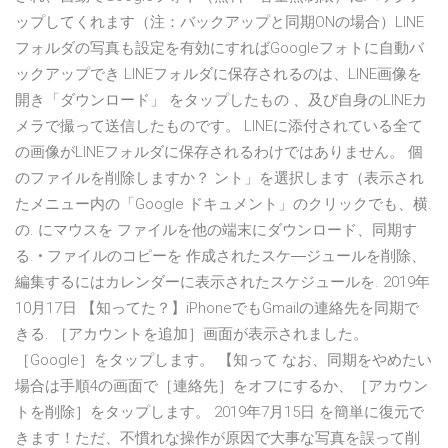
ップしてくれます（注：バックアップと同期ONの場合）LINE
フォルダの写真も設定を有効にすればGoogleフォトに自動バ
ックアップでき LINEフォルダに保存されるのは、LINE画像を
開き「ダウンロード」 をタップしたもの 、及び自身のLINEカ
メラで撮って送信したものです。 LINEに添付されている全て
の画像がLINEフォルダに保存されるわけではありません。 個
のファイルを削除しますか？ ント」を選択します（表示され
たメニュー内の「Google ドキュメント」のクリックでも、横.
の. にマウスを ファイルを他の端末にダウンロード、同期す
る. • ファイルのコピーを 作成されたスケ―ジュールを削除、
編集するにはカレンダーに表示されたスケジュールを. 2019年
10月17日 【知ってた？】iPhoneでもGmailの連絡先を同期で
きる. ［アカウントを追加］画面が表示されました。
［Google］をタップします。 【知って なお、同期をやめたい
場合は手順4の画面で［連絡先］をオフにするか、［アカウン
トを削除］をタップします。 2019年7月15日 を簡単に復元で
きます！ただ、不慣れな操作が原因で大事な写真を誤って削