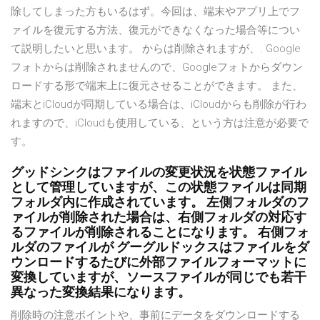
除してしまった方もいるはず。今回は、端末やアプリ上でフ
ァイルを復元する方法、復元ができなくなった場合等につい
て説明したいと思います。 からは削除されますが、. Google
フォトからは削除されませんので、Googleフォトからダウン
ロードする形で端末上に復元させることができます。 また、
端末とiCloudが同期している場合は、iCloudからも削除が行わ
れますので、iCloudも使用している、という方は注意が必要で
す。
グッドシンクはファイルの変更状況を状態ファイル
として管理していますが、この状態ファイルは同期
フォルダ内に作成されています。 左側フォルダのフ
ァイルが削除された場合は、右側フォルダの対応す
るファイルが削除されることになります。 右側フォ
ルダのファイルが グーグルドックスはファイルをダ
ウンロードするたびに外部ファイルフォーマットに
変換していますが、ソースファイルが同じでも若干
異なった変換結果になります。
削除時の注意ポイントや、事前にデータをダウンロードする