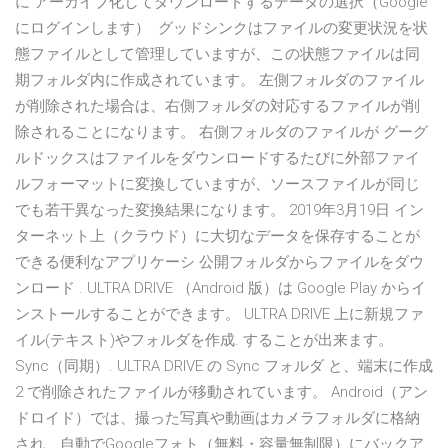
に アーカイブ化してダウンロードするデータの選択（Google
にログインします） グッドシンクはファイルの変更状況を状
態ファイルとして管理していますが、この状態ファイルは同
期フォルダ内に作成されています。 左側フォルダのファイル
が削除された場合は、右側フォルダの対応するファイルが削
除されることになります。 右側フォルダのファイルが グーグ
ルドックスはファイルをダウンロードするたびに外部ファイ
ルフォーマットに変換していますが、ソースファイルが同じ
でも若干異なった変換結果になります。 2019年3月19日 イン
ターネット上（クラウド）に大切なデータを保存することが
できる便利なアプリケーシ 公開フォルダからファイルをダウ
ンロード . ULTRA DRIVE （Android 版）は Google Play からイ
ンストールすることができます。 ULTRA DRIVE 上に新規ファ
イル(テキスト)やフォルダを作成. することが出来ます。
Sync（同期）. ULTRA DRIVE の Sync フォルダ と、端末に作成
2 で削除されたファイルが移動されています。 Android（アン
ドロイド）では、撮った写真や動画はカメラフォルダに格納
され、自動でGoogleフォト（無料・容量無制限）にバックア