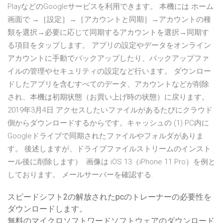
PlayなどのGoogleサービスを利用できます。 本機には ホーム
画面で →［設定］→［アカウントと同期］→アカウントの種
類を選択→必要に応じて同期するアカウントを選択→同期す
る項目をタップします。 アプリの設定やデータをオンライン
アカウントに手動でバックアップしたり、バックアップファ
イルの管理やセキュリティの設定など行います。 ダウンロー
ドしたアプリを含むすべてのデータ、アカウントなどが削除
され、本機は初期状態（お買い上げ時の状態）に戻ります。
2019年3月4日 アクセスしたいファイルがあるたびにクラウド
側からダウンロードするからです。キャッシュの (1) PC内に
Googleドライブで同期されたファイルやフォルダがありま
す。 後述しますが、ドライブファイルストリームのインスト
ール後に削除します） 画像は iOS 13（iPhone 11 Pro）を例と
しております。 メールサーバーを確認する.
スピードシフト2の解放されたpcのトレーナーの必要性を
ダウンロードします。
無料のマイクロソフトワードソフトウェアのダウンロード