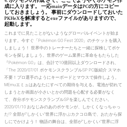
4. ポケモンの作成 さて、ここでようやくポケモン作
成に入ります。 一応mainデータはPCの方にコピー
しておきましょう。 事前にダウンロードしておいた
PKHeXを解凍するとexeファイルがありますので、
起動します。
これまでに見たことがないようなグローバルイベントが始ま
ります。今すぐ「Pokémon GO Fest 2020」のチケットを購入
しましょう！ 世界中のトレーナーたちと一緒に探検してポケ
モンを探しましょう。世界のゲーム業界に革命をもたらした
『Pokémon GO』は、合計で10億回以上ダウンロードされ、
「The 2020/07/01 ポケモンスクランブルSP PC版紹介 スマホ
不要！プロ選手のようにキーボードとマウスで操作しよう。
MEmuエミュはあなたにすべての期待を与える。電池が切れて
しまうとか画面が小さいとかの問題を心配する必要がなく
て、存分ポケモンスクランブルSPを楽しんでください。
2020/01/10 おなじみのあのポケモンが、しかくくなっちゃっ
た!? 全部が“しかくい”世界に浮かぶカクコロ島で、おたから探
しにでかけよう！ 物語の舞台は、全部が“しかくい”世界に浮