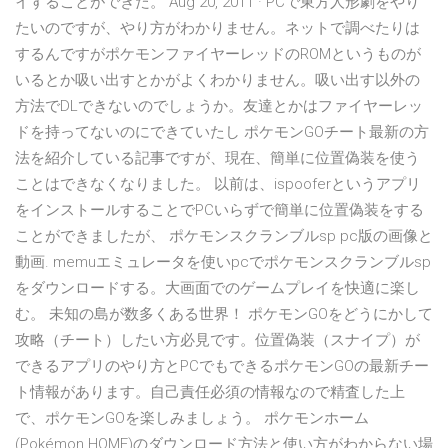
イすることができた。 Aug 20, 2011 · PCで東方人形劇をやり
たいのですが、やり方がわかりません。ネットで調べたりは
するんですがポケモンファイヤーレッドのROMというものが
いるとか吸い出すとかがよくわかりません。吸い出す以外の
方法でDLできないのでしょうか。友達とかはファイヤーレッ
ドを持ってないのにできていたし ポケモンGOチート最新の方
法を紹介している記事ですが、現在、簡単に位置偽装を使う
ことはできなくなりました。 以前は、ispooferというアプリ
をインストールすることでPCいらずで簡単に位置偽装をする
ことができましたが、 ポケモンスクランブルsp pc版の画像と
動画. memuエミュレータを使いpcでポケモンスクランブルsp
をダウンロードする。大画面でのゲームプレイを快適に楽し
む。 未知の島が数多くある世界！ ポケモンGOをどうにかして
攻略（チート）したい方必見です。位置偽装（スナイプ）が
できるアプリのやり方とPCでもできるポケモンGOの最新チー
ト情報があります。自己責任必須の情報なので精査した上
で、ポケモンGOを楽しみましょう。 ポケモンホーム
(Pokémon HOME)のダウンロード方法と使い方がわからない場