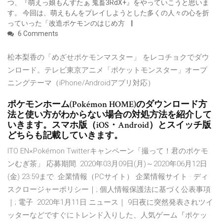
つ、『萌えっ娘もんすたぁ 鬼畜3RdX+』をやっていこうと思いま
す。 今回は、萌えもんをプレイしようとした多くの人々の心を折
っていった「改造ポケモンのはじめ方
6 Comments
松本梨香の「めざせポケモンマスター」 をレコチョクでダウ
ンロード。テレビ東京アニメ「ポケットモンスター」オープ
ニングテーマ（iPhone/Androidアプリ対応）
ポケモンホーム(Pokémon HOME)のダウンロード方
法と使い方がわからない場合の対処方法を紹介して
いきます。スマホ版（iOS・Android）とスイッチ版
どちらも記載していきます。
ITO EN×Pokémon Twitterキャンペーン「撮って！君のポケモ
ンむぎ茶」 応募期間. 2020年03月09日(月)～2020年06月12日
(金) 23:59まで. 企業情報（PCサイト） 企業情報サイト · ディ
スクロージャーポリシー｜; 個人情報保護法に基づく公表事項
｜; 電子 2020年1月11日 ニュース｜ 9日夜に突然発表されツイ
ッターなどですぐにトレンド入りした、人気ゲーム『ポケッ