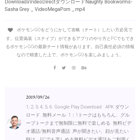
DownloadsVideoDirectダウンロードNaughty Bookworms-
Sasha Grey _ VideoMegaPorn _.mp4
ポケモンGOをどうにかして攻略（チート）したい方必見で
す。位置偽装（スナイプ）ができるアプリのやり方とPCでもでき
るポケモンGOの最新チート情報があります。自己責任必須の情報
なので精査した上で、ポケモンGOを楽しみましょう。
2019/09/26
1; 2; 3; 4; 5; 6. Google Play Download · APK ダウン
ロード. 無料メール. 1：1トークはもちろん、グル
ープトークまで無制限に無料で楽しめる. 無料ビデ
オ通話/無料音声通話. 声が聞きたい、顔が見たい
時は、PCでも楽しめる無料ビデオ通話をご利用く