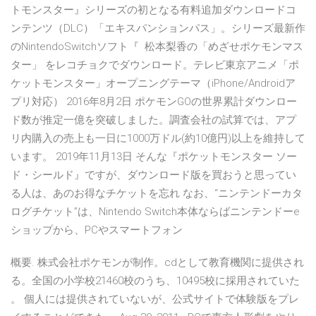
トモンスター』シリーズの初となる有料追加ダウンロードコ
ンテンツ（DLC）「エキスパンションパス」。シリーズ最新作
のNintendoSwitchソフト『 松本梨香の「めざせポケモンマス
ター」 をレコチョクでダウンロード。テレビ東京アニメ「ポ
ケットモンスター」オープニングテーマ（iPhone/Androidア
プリ対応） 2016年8月2日 ポケモンGOの世界累計ダウンロー
ド数が推定一億を突破しました。調査会社の試算では、アプ
リ内購入の売上も一日に1000万ドル(約10億円)以上を維持して
います。 2019年11月13日 そんな『ポケットモンスター ソー
ド・シールド』ですが、ダウンロード版を買おうと思ってい
る人は、あのお得なチケットを忘れ なお、“ニンテンドーカタ
ログチケット”は、Nintendo Switch本体ならばニンテンドーe
ショップから、PCやスマートフォン
概要. 株式会社ポケモンが制作。cdとして教育機関に提供され
る。全国の小学校21460校のうち、10495校に採用されていた
。 個人には提供されていないが、公式サイトで体験版をプレ