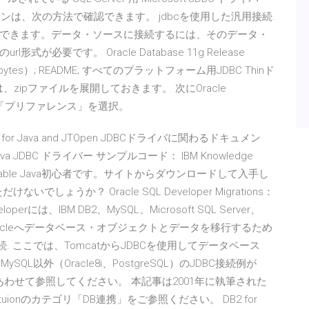
rver のバージョンは、次の方法で確認できます。 jdbcを使用した汎用接続.
接続できます。データ・ソースに接続するには、そのデータ・
が必要です。 Oracle Database 11g Release
,985 bytes）; README; すべてのプラットフォーム用JDBC Thinド
は、zipファイルを展開しておきます。 次にOracle
」－「プリファレンス」を選択。
or Java and JTOpen JDBCドライバに関わるドキュメン
 for Java JDBC ドライバー サンプルコード： IBM Knowledge
o query a table Java初心者です。サイトからダウンロードして入手し
でしょうか？ Oracle SQL Developer Migrations：
operには、IBM DB2、MySQL、Microsoft SQL Server、
taから、Oracleへデータベース・オブジェクトとデータを移行するため
. ここでは、TomcatからJDBCを使用してデータベース
L以外（Oracle8i、PostgreSQL）のJDBC接続例が
あわせて参照してください。 本記事は2001年に執筆された
utuionのカテゴリ「DB連携」をご参照ください。 DB2 for