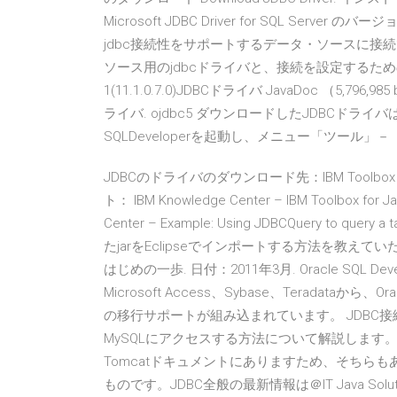
Microsoft JDBC Driver for SQL Se
jdbc接続性をサポートするデータ・ソースに
ソース用のjdbcドライバと、接続を設定するためのurl形式
1(11.1.0.7.0)JDBCドライバ JavaDoc （5,796
ライバ. ojdbc5 ダウンロードしたJDBCドライバ
SQLDeveloperを起動し、メニュー「ツール
JDBCのドライバのダウンロード先：IBM Toolbox f
ト： IBM Knowledge Center – IBM Toolbox
Center – Example: Using JDBCQuery t
たjarをEclipseでインポートする方法を教えていただけない
はじめの一歩. 日付：2011年3月. Oracle SQL Devel
Microsoft Access、Sybase、Terada
の移行サポートが組み込まれています。 JDBC接続
MySQLにアクセスする方法について解説します。MySQ
Tomcatドキュメントにありますため、そちらも
ものです。JDBC全般の最新情報は＠IT Java Sol