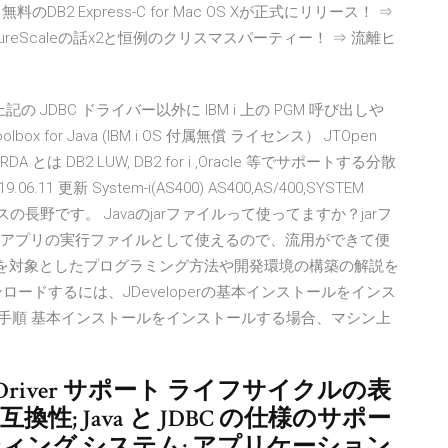
のDB2 Express-C for Mac OS Xが正式にリリース！ ⇒
新：pureScaleの話x2と恒例のクリスマスパーティー！ ⇒ 流離ヒ
400.jar) 上記の JDBC ドライバー以外に IBM i 上の PGM 呼び出しや
for Java (IBM i OS 付属無償 ライセンス） JTOpen
RDA とは DB2 LUW, DB2 for i ,Oracle 等でサポートする分散
9.06.11 更新 System-i(AS400) AS400,AS/400,SYSTEM
ランスの長野です。 Javaのjarファイルって使ってますか？jarフ
vaアプリの実行ファイルとして使えるので、流用ができて便
～中級者の方を対象としたプログラミング方法や開発環境の構築の解説を
ードするには、JDeveloperの基本インストールをインス
ンストール手順 基本インストールをインストールする場合、マシン上
JDBC Driver サポート ライフサイクルの表
換性; Java と JDBC の仕様のサポー
ィング システム; アプリケーション