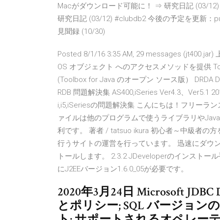
Macがダウンロード可能に！ ⇒ 研究日記 (03/12) 無料
研究日記 (03/12) #clubdb2 今後の予定を更
見聞録 (10/30)
Posted 8/1/16 3:35 AM, 29 messages (jt
OS オブジェクト へのアクセスメソッドを提供 Toolbox 
(Toolbox for Java のオープン ソース版） DRDA D
RDB 問題解決集 AS400,iSeries Ver4.3、Ver5.1 201
i,i5,iSeriesの問題解決集 こんにちは！フリー
ァイルは他のプログラムで使うライブラリやJa
利です。 著者 / tatsuo ikura 初心者
行うサイトの運営を行っています。 迅速にダウンロ
トールします。 2.3.2 JDeveloperのイ
にJ2EEバージョン1.6.0_05が必要です。
2020年3月24日 Microsoft 
とポリシー; SQL バージョンの互
ト; サポートされるオペレーテ