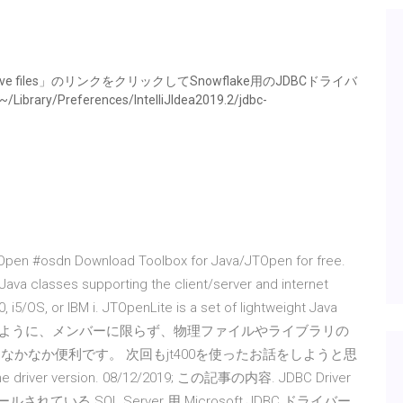
 drive files」のリンクをクリックしてSnowflake用のJDBCドライバ
references/IntelliJIdea2019.2/jdbc-
osdn Download Toolbox for Java/JTOpen for free.
 Java classes supporting the client/server and internet
5/OS, or IBM i. JTOpenLite is a set of lightweight Java
e devices. このように、メンバーに限らず、物理ファイルやライブラリの
なかなか便利です。 次回もjt400を使ったお話をしようと思
er version. 08/12/2019; この記事の内容. JDBC Driver
ールされている SQL Server 用 Microsoft JDBC ドライバー