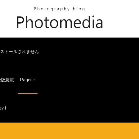
ンストールされません
全版急流
Pages
it