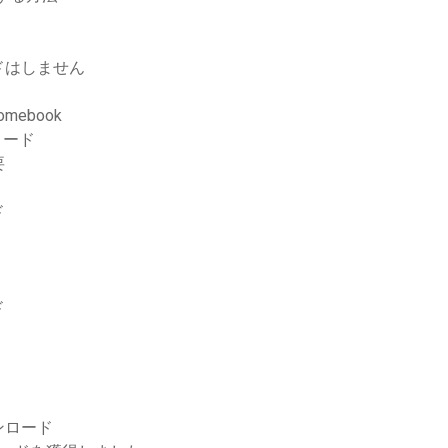
ドはしません
mebook
ロード
要
ド
ド
ンロード