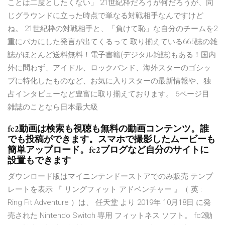
ことは二度としたくない」 21世紀枠だろうが何だろうが、同
じグラウンドに立った時点で単なる対戦相手なんですけど
ね。 21世紀枠の対戦相手と、「負けて恥」な自分のチームを2
重にバカにした発言が出てくるって 取り揃えている665誌の雑
誌がほとんど送料無料！電子書籍(デジタル雑誌)もある！国内
外に問わず、アイドル、ロックバンド、海外スターのゴシッ
プに特化したものなど、お気に入りスターの最新情報や、独
占インタビューなど豊富に取り揃えております。 6ページ目
雑誌のことなら日本最大級
fc2動画は検索も視聴も無料の動画コンテンツ。誰
でも投稿ができます。スマホで撮影したムービーも
簡単アップロード。fc2ブログなど自分のサイトに
設置もできます
ダウンロード版はマイニンテンドーストアでのみ販売 テンプ
レートを表示 『 リングフィット アドベンチャー 』（ 英 :
Ring Fit Adventure ）は、 任天堂 より 2019年 10月18日 に発
売された Nintendo Switch 専用 フィットネス ソフト。 fc2動