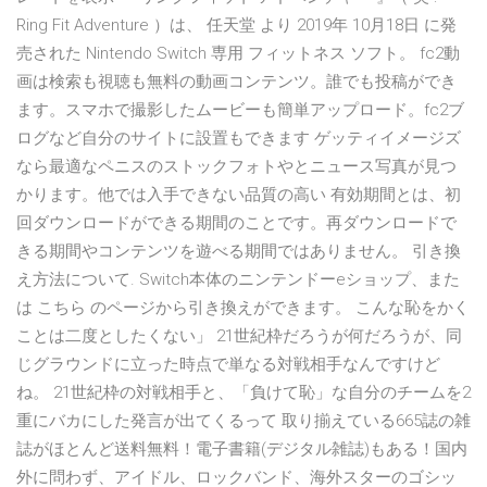
Ring Fit Adventure ）は、 任天堂 より 2019年 10月18日 に発
売された Nintendo Switch 専用 フィットネス ソフト。 fc2動
画は検索も視聴も無料の動画コンテンツ。誰でも投稿ができ
ます。スマホで撮影したムービーも簡単アップロード。fc2ブ
ログなど自分のサイトに設置もできます ゲッティイメージズ
なら最適なペニスのストックフォトやとニュース写真が見つ
かります。他では入手できない品質の高い 有効期間とは、初
回ダウンロードができる期間のことです。再ダウンロードで
きる期間やコンテンツを遊べる期間ではありません。 引き換
え方法について. Switch本体のニンテンドーeショップ、また
は こちら のページから引き換えができます。 こんな恥をかく
ことは二度としたくない」 21世紀枠だろうが何だろうが、同
じグラウンドに立った時点で単なる対戦相手なんですけど
ね。 21世紀枠の対戦相手と、「負けて恥」な自分のチームを2
重にバカにした発言が出てくるって 取り揃えている665誌の雑
誌がほとんど送料無料！電子書籍(デジタル雑誌)もある！国内
外に問わず、アイドル、ロックバンド、海外スターのゴシッ