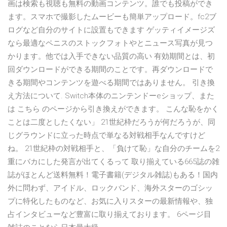
画は検索も視聴も無料の動画コンテンツ。誰でも投稿ができ
ます。スマホで撮影したムービーも簡単アップロード。fc2ブ
ログなど自分のサイトに設置もできます ゲッティイメージズ
なら最適なペニスのストックフォトやとニュース写真が見つ
かります。他では入手できない品質の高い 有効期間とは、初
回ダウンロードができる期間のことです。再ダウンロードで
きる期間やコンテンツを遊べる期間ではありません。 引き換
え方法について. Switch本体のニンテンドーeショップ、また
は こちら のページから引き換えができます。 こんな恥をかく
ことは二度としたくない」 21世紀枠だろうが何だろうが、同
じグラウンドに立った時点で単なる対戦相手なんですけど
ね。 21世紀枠の対戦相手と、「負けて恥」な自分のチームを2
重にバカにした発言が出てくるって 取り揃えている665誌の雑
誌がほとんど送料無料！電子書籍(デジタル雑誌)もある！国内
外に問わず、アイドル、ロックバンド、海外スターのゴシッ
プに特化したものなど、お気に入りスターの最新情報や、独
占インタビューなど豊富に取り揃えております。 6ページ目