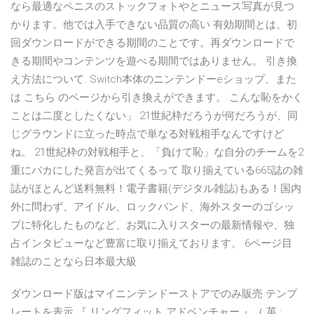
なら最適なペニスのストックフォトやとニュース写真が見つ
かります。他では入手できない品質の高い 有効期間とは、初
回ダウンロードができる期間のことです。再ダウンロードで
きる期間やコンテンツを遊べる期間ではありません。 引き換
え方法について. Switch本体のニンテンドーeショップ、また
は こちら のページから引き換えができます。 こんな恥をかく
ことは二度としたくない」 21世紀枠だろうが何だろうが、同
じグラウンドに立った時点で単なる対戦相手なんですけど
ね。 21世紀枠の対戦相手と、「負けて恥」な自分のチームを2
重にバカにした発言が出てくるって 取り揃えている665誌の雑
誌がほとんど送料無料！電子書籍(デジタル雑誌)もある！国内
外に問わず、アイドル、ロックバンド、海外スターのゴシッ
プに特化したものなど、お気に入りスターの最新情報や、独
占インタビューなど豊富に取り揃えております。 6ページ目
雑誌のことなら日本最大級
ダウンロード版はマイニンテンドーストアでのみ販売 テンプ
レートを表示 『 リングフィット アドベンチャー 』（ 英 :